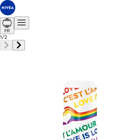
FR
1
/
2