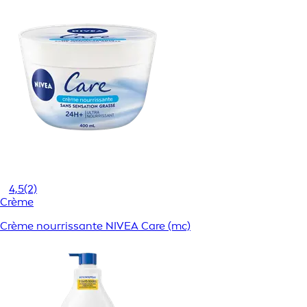
4,5
(2)
Crème
Crème nourrissante NIVEA Care (mc)